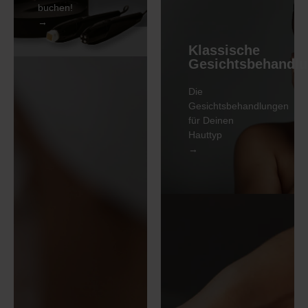
Jugendliches
buchen!
Gesicht
→
buchen
Klassische
Unser
Gesichtsbehandl
Bestseller
Die
Die Signature-
Gesichtsbehandlungen
Behandlung
für Deinen
Hauttyp
→
MEHR