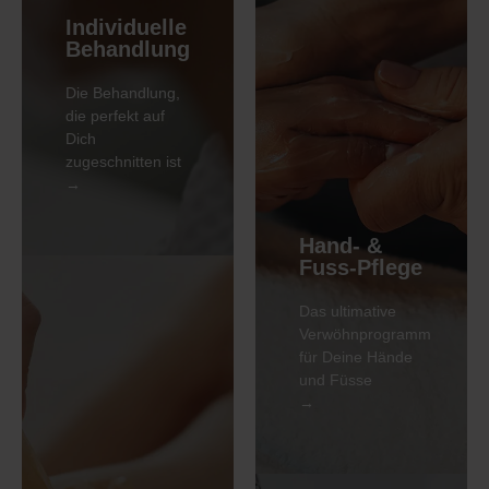
Individuelle
Behandlung
Die Behandlung,
die perfekt auf
Dich
zugeschnitten ist
→
MEHR
Unser
Hand- &
Bestseller
Fuss-Pflege
Die Krongasse
Das ultimative
Intensiv-
Verwöhnprogramm
Fusspflege
für Deine Hände
und Füsse
→
MEHR
Unser