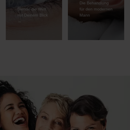
Das
Hydra 4 Face
Die Behandlung
Wimpernlifting
Behandlung
Blende die Welt
für den modernen
mit Deinem Blick
Mann
→
→
MEHR
MEHR