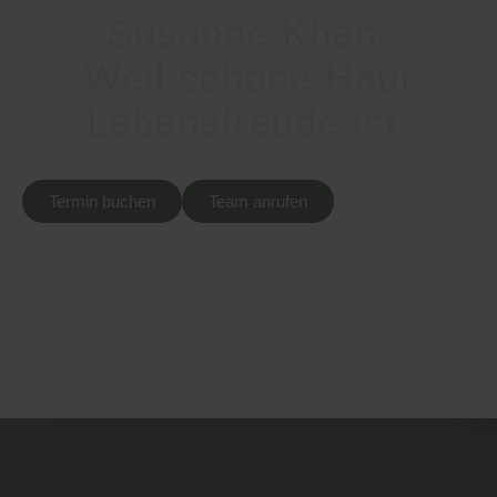
Susanne Khan.
Weil schöne Haut
Lebensfreude ist.
Termin buchen
Team anrufen