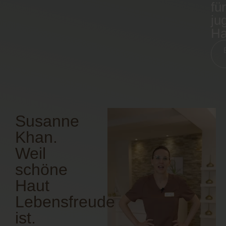
für
ju
Ha
Susanne
Khan.
Weil
schöne
Haut
Lebensfreude
ist.