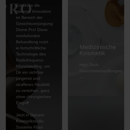
Technologie
Entdecke die
Voluderm RF oder
neueste Innovation
Trifractional RF
im Bereich der
6. Durchführen
Gesichtsverjüngung:
Spezial
Divine Pro! Diese
Regeneration
revolutionäre
Maske
Unsere
Behandlung nutzt
7. Abschluss Pflege
Bestseller
Medizinische
ie fortschrittliche
und Sonnenschutz
Kosmetik
Technologie des
8. Pflege für
OxyGeneo und
Radiofrequenz-
zuhause
Microneedling
High-Tech-
Microneedling, um
Besprechen
Gesichtsbehandlungen
Dir ein sichtbar
→
MEHR
jüngeres und
Preis: Divine Pro
strafferes Hautbild
Gesicht 430.- |
zu verleihen, ganz
Divine Pro Gesicht
ohne chirurgischen
& Hals 520.- |
Eingriff.
Divine Pro Gesicht,
Hals & Dekolleté
Jetzt in Deinem
650.-
Kosmetikstudio
Susanne Khan