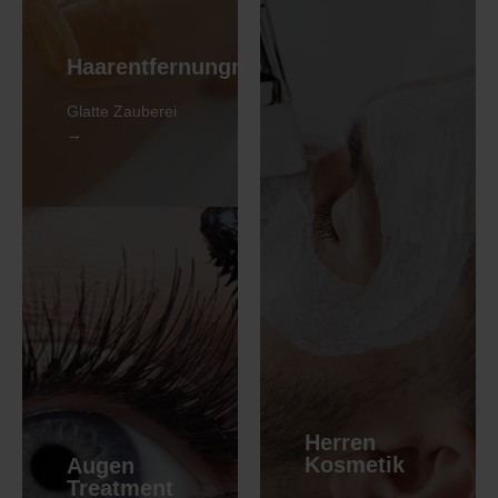
Bestseller
Die Diodenlaser
Haarentfernungn
Haarentfernung
Glatte Zauberei
→
MEHR
Unser
Bestseller
Unser
Herren
Bestseller
Die
Kosmetik
Augen
Sempachersee
Treatment