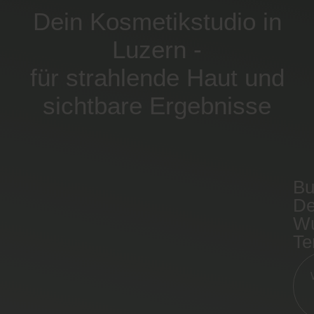
Dein Kosmetikstudio in
Luzern -
für strahlende Haut und
sichtbare Ergebnisse
Bu
De
Wu
Te