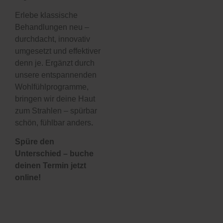
Erlebe klassische
Behandlungen neu –
durchdacht, innovativ
umgesetzt und effektiver
denn je. Ergänzt durch
unsere entspannenden
Wohlfühlprogramme,
bringen wir deine Haut
zum Strahlen – spürbar
schön, fühlbar anders
.
Entscheide Dich für
eine sanfte und
Spüre den
dennoch effektive
Unterschied – buche
Alternative zum
Skalpell und
deinen Termin jetzt
verwöhne Deine
online!
Haut mit dieser
revolutionären
Behandlung. Lasse
Dich vor Ort in