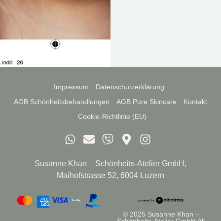
SAB
R
LEO
T
JU
JU
M
M
Impressum
Datenschutzerklärung
AGB Schönheitsbehandlungen
AGB Pure Skincare
Kontakt
Cookie-Richtlinie (EU)
Susanne Khan – Schönheits-Atelier GmbH,
Maihofstrasse 52, 6004 Luzern
© 2025 Susanne Khan –
Schönheits-Atelier GmbH All