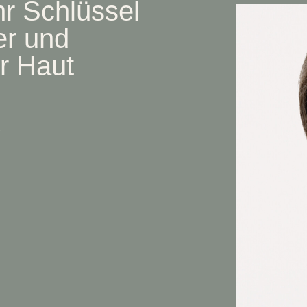
r Schlüssel
er und
r Haut
4